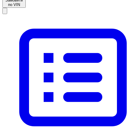
Замовити
по VIN