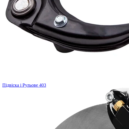
Підвіска і Рульове
403