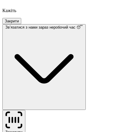
Кажіть
Закрити
Звʼязатися з нами
зараз неробочий час 😴