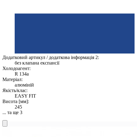
Додатковий артикул / додаткова інформація 2:
без клапана експансії
Холодоагент:
R 134a
Матеріал:
алюміній
Якість/клас:
EASY FIT
Висота [мм]:
245
... та ще 3