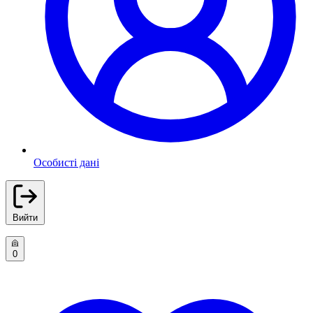
Особисті дані
Вийти
0