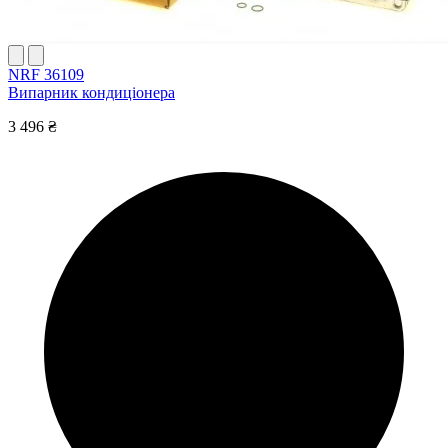
NRF 36109
Випарник кондиціонера
3 496 ₴