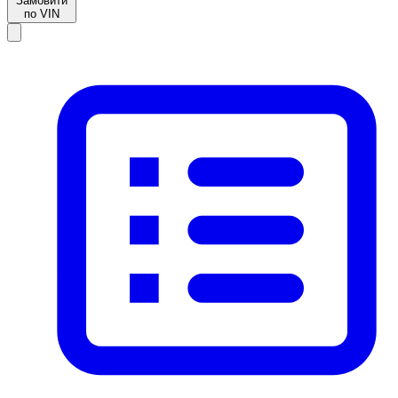
Замовити
по VIN