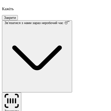
Кажіть
Закрити
Звʼязатися з нами
зараз неробочий час 😴