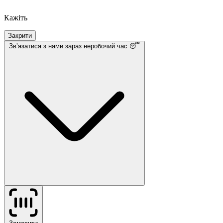
Кажіть
Закрити
Звʼязатися з нами
зараз неробочий час 😴