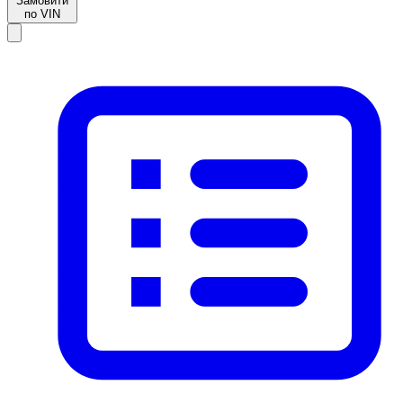
Замовити
по VIN