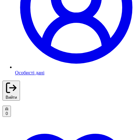
Особисті дані
Вийти
0