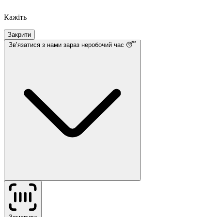
Кажіть
Закрити
Звʼязатися з нами
зараз неробочий час 😴