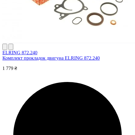
ELRING 872.240
Комплект прокладок двигуна ELRING 872.240
1 779 ₴