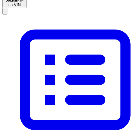
Замовити
по VIN