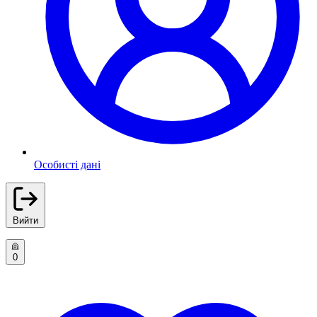
Особисті дані
Вийти
0