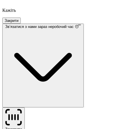
Кажіть
Закрити
Звʼязатися з нами
зараз неробочий час 😴