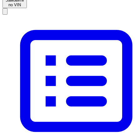
Замовити
по VIN