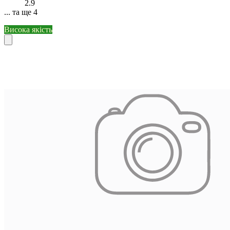
2.9
... та ще 4
Висока якість