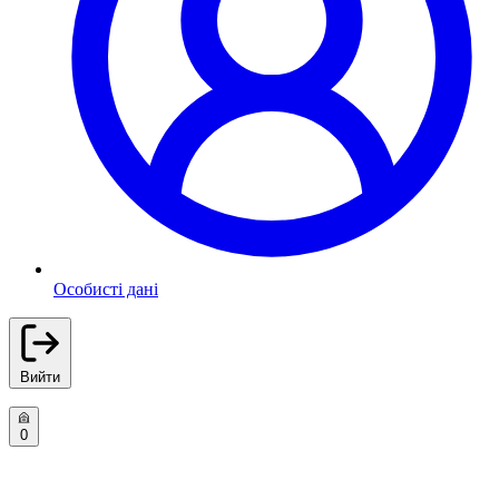
Особисті дані
Вийти
0