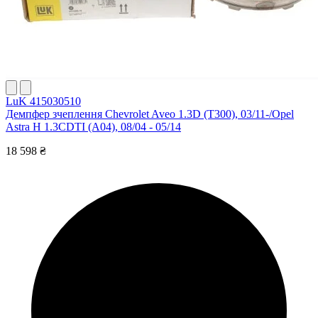
LuK 415030510
Демпфер зчеплення Chevrolet Aveo 1.3D (T300), 03/11-/Opel
Astra H 1.3CDTI (A04), 08/04 - 05/14
18 598 ₴