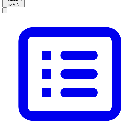
Замовити
по VIN