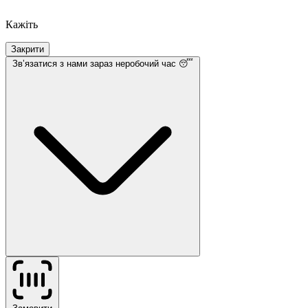
Кажіть
Закрити
Звʼязатися з нами
зараз неробочий час 😴