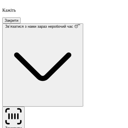
Кажіть
Закрити
Звʼязатися з нами
зараз неробочий час 😴