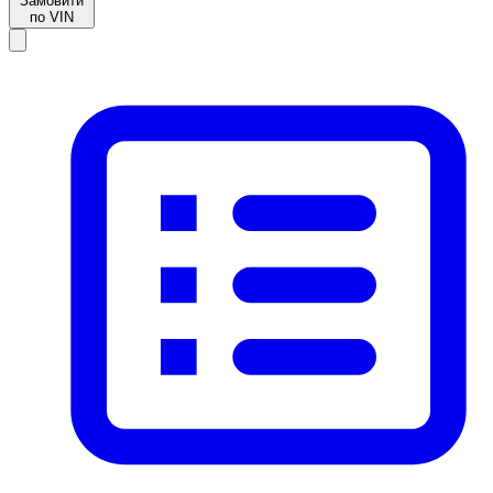
Замовити
по VIN