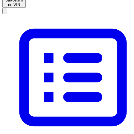
Замовити
по VIN