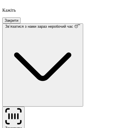
Кажіть
Закрити
Звʼязатися з нами
зараз неробочий час 😴