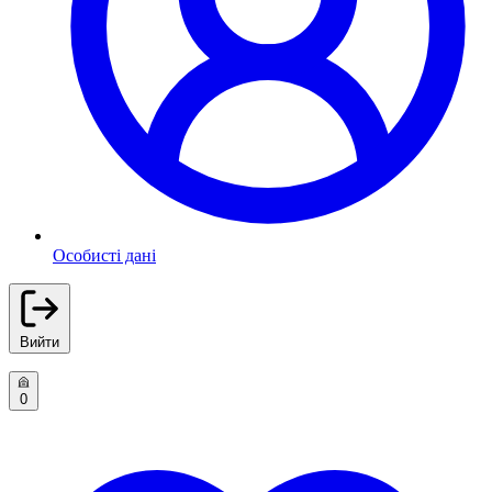
Особисті дані
Вийти
0