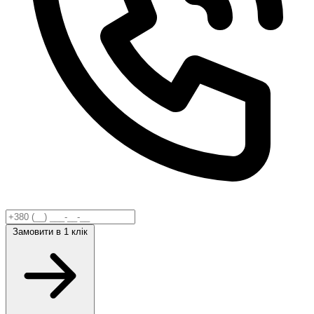
Замовити
в 1 клік