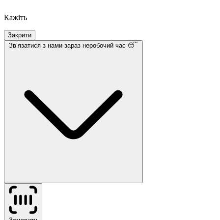
Кажіть
Закрити
Звʼязатися з нами
зараз неробочий час 😴