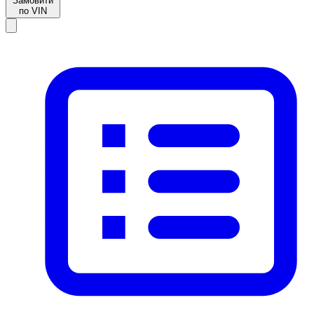
Замовити
по VIN