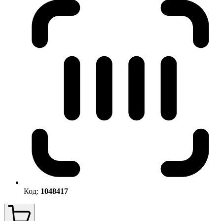
Код:
1048417