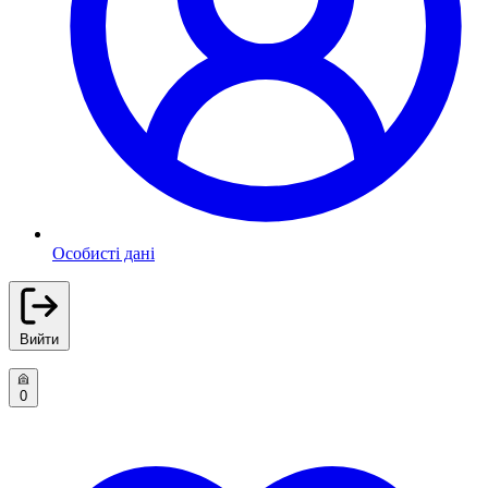
Особисті дані
Вийти
0