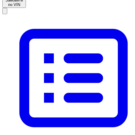
Замовити
по VIN