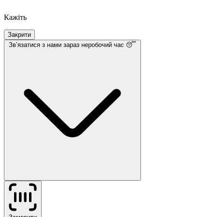
Кажіть
Закрити
Звʼязатися з нами
зараз неробочий час 😴