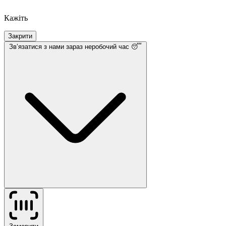
Кажіть
Закрити
Звʼязатися з нами
зараз неробочий час 😴