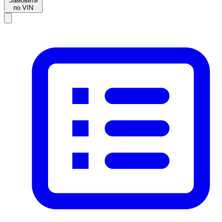
Замовити
по VIN