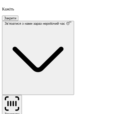
Кажіть
Закрити
Звʼязатися з нами
зараз неробочий час 😴