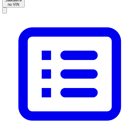
Замовити
по VIN