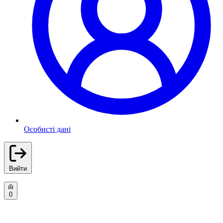
Особисті дані
Вийти
0