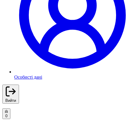
Особисті дані
Вийти
0