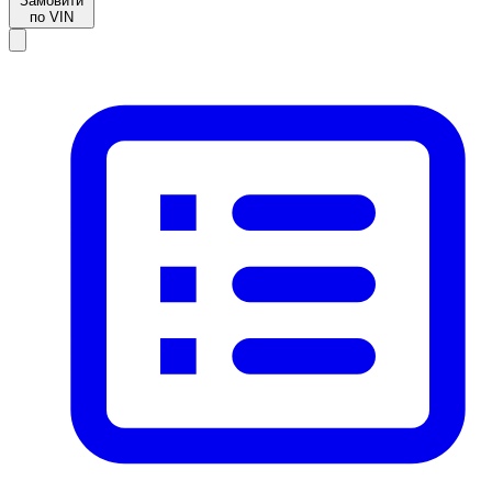
Замовити
по VIN