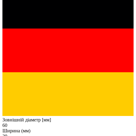
Зовнішній діаметр [мм]
60
Ширина (мм)