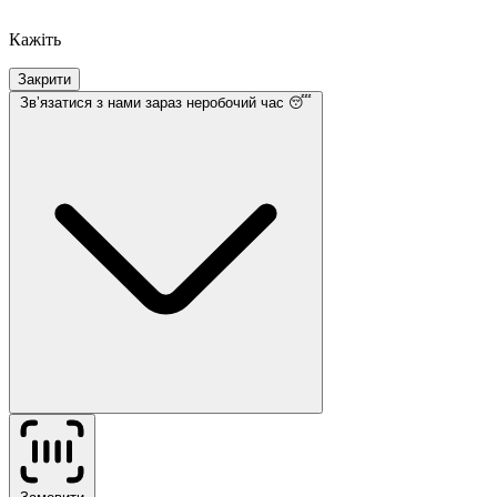
Кажіть
Закрити
Звʼязатися з нами
зараз неробочий час 😴