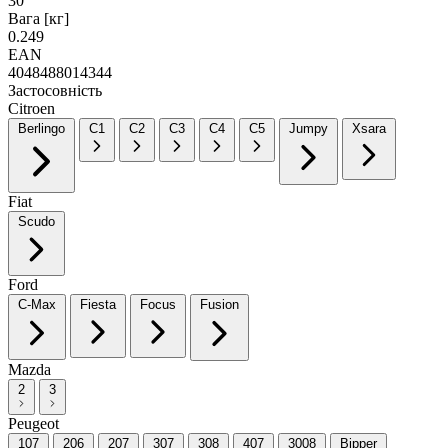
30
Вага [кг]
0.249
EAN
4048488014344
Застосовність
Citroen
Berlingo
C1
C2
C3
C4
C5
Jumpy
Xsara
Fiat
Scudo
Ford
C-Max
Fiesta
Focus
Fusion
Mazda
2
3
Peugeot
107
206
207
307
308
407
3008
Bipper