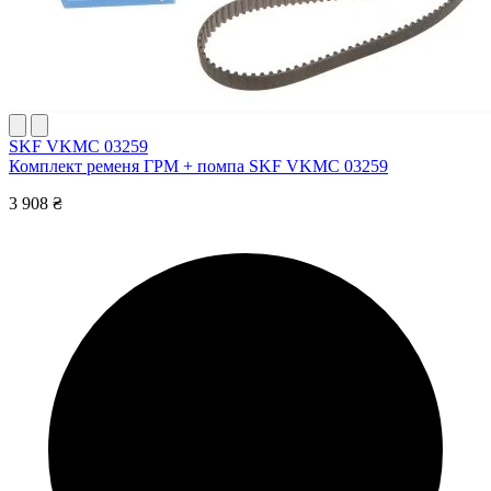
SKF VKMC 03259
Комплект ременя ГРМ + помпа SKF VKMC 03259
3 908 ₴