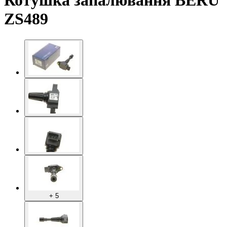
Котушка запалювання BERU
ZS489
+ 5