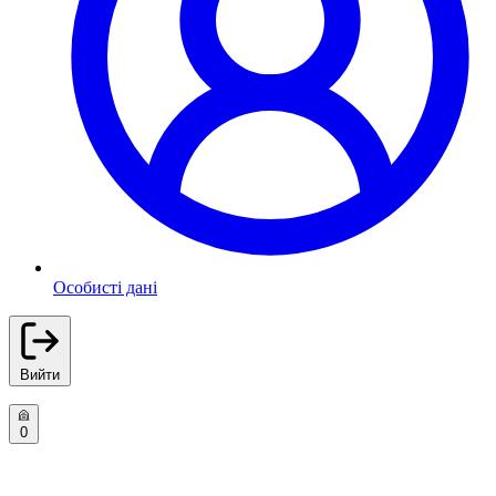
Особисті дані
Вийти
0