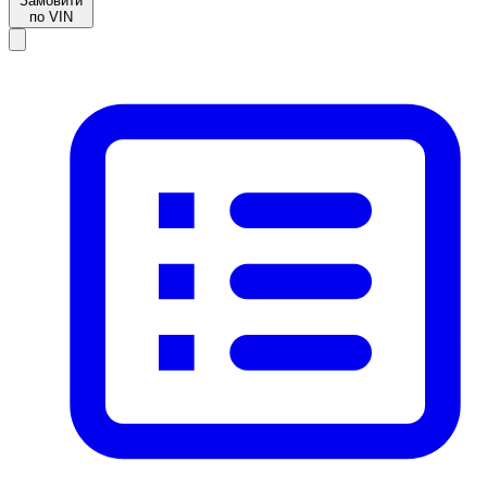
Замовити
по VIN