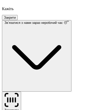
Кажіть
Закрити
Звʼязатися з нами
зараз неробочий час 😴