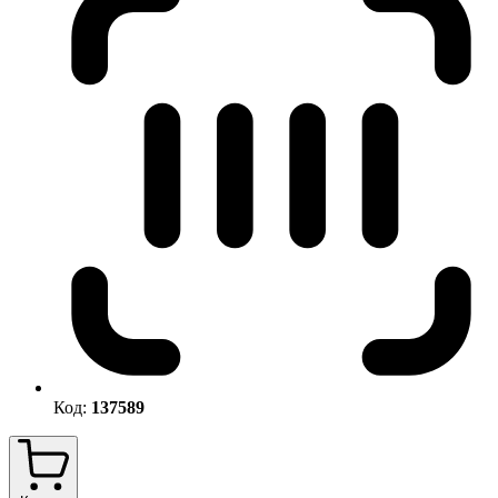
Код:
137589