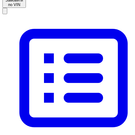
Замовити
по VIN