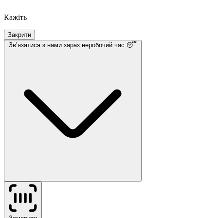
Кажіть
Закрити
Звʼязатися з нами
зараз неробочий час 😴