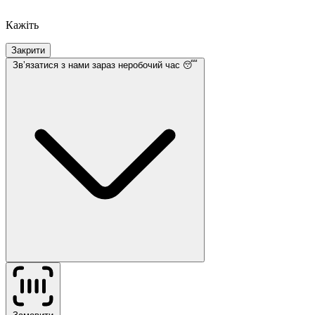
Кажіть
Закрити
Звʼязатися з нами
зараз неробочий час 😴