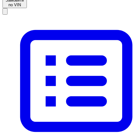
Замовити
по VIN