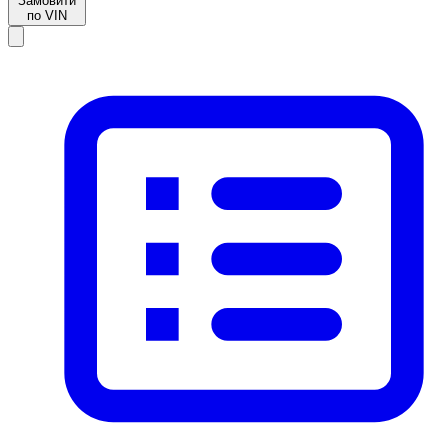
Замовити
по VIN