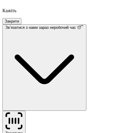
Кажіть
Закрити
Звʼязатися з нами
зараз неробочий час 😴