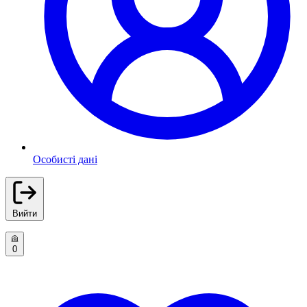
Особисті дані
Вийти
0