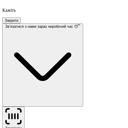
Кажіть
Закрити
Звʼязатися з нами
зараз неробочий час 😴