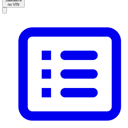
Замовити
по VIN