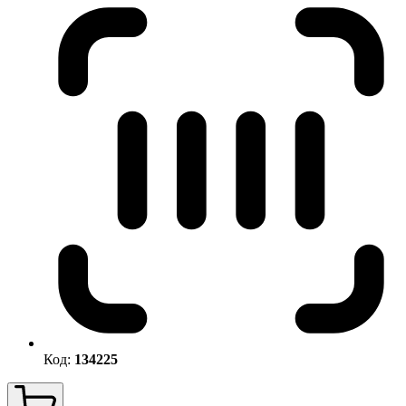
Код:
134225