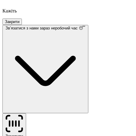
Кажіть
Закрити
Звʼязатися з нами
зараз неробочий час 😴