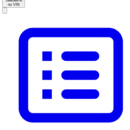
Замовити
по VIN