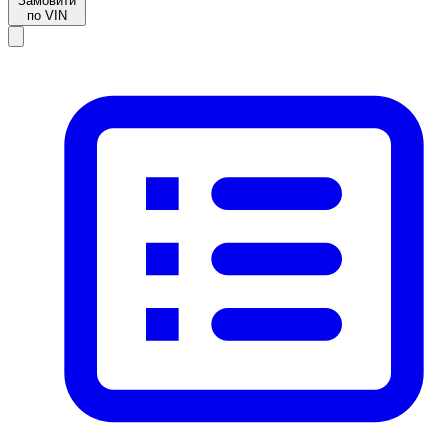
Замовити
по VIN