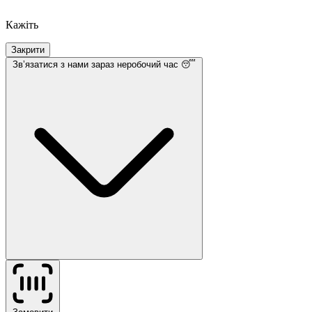
Кажіть
Закрити
Звʼязатися з нами
зараз неробочий час 😴