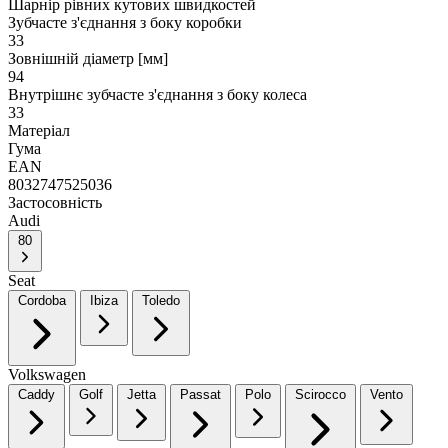
Шарнір рівних кутових швидкостей
Зубчасте з'єднання з боку коробки
33
Зовнішній діаметр [мм]
94
Внутрішнє зубчасте з'єднання з боку колеса
33
Матеріал
Гума
EAN
8032747525036
Застосовність
Audi
80
Seat
Cordoba
Ibiza
Toledo
Volkswagen
Caddy
Golf
Jetta
Passat
Polo
Scirocco
Vento