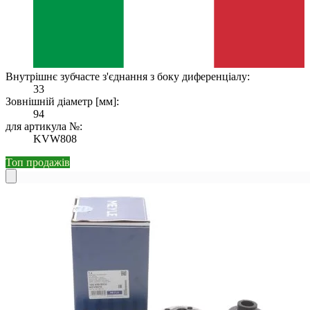
Внутрішнє зубчасте з'єднання з боку диференціалу:
33
Зовнішній діаметр [мм]:
94
для артикула №:
KVW808
Топ продажів