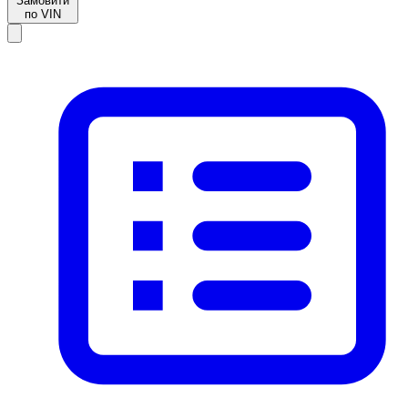
Замовити
по VIN