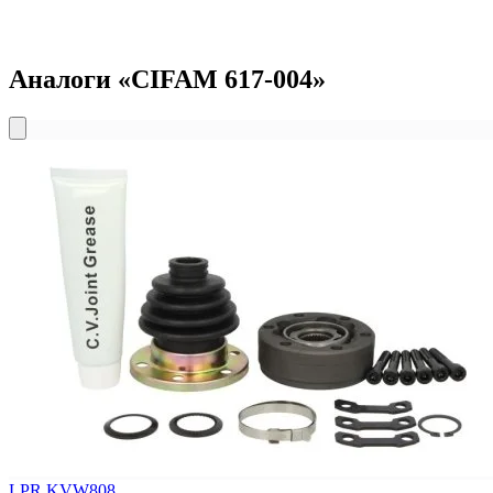
Аналоги «CIFAM 617-004»
LPR KVW808