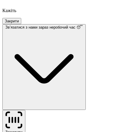
Кажіть
Закрити
Звʼязатися з нами
зараз неробочий час 😴