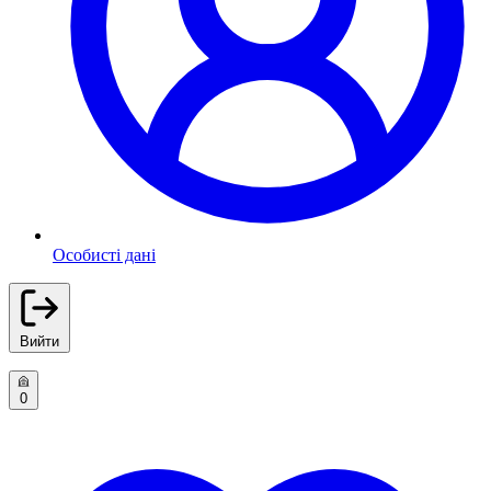
Особисті дані
Вийти
0