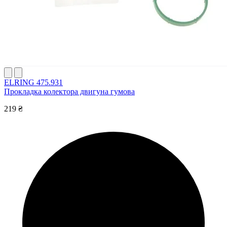
ELRING 475.931
Прокладка колектора двигуна гумова
219 ₴