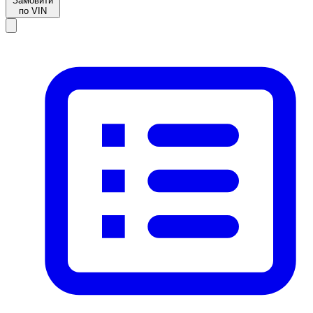
Замовити
по VIN