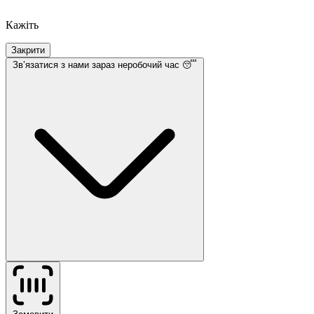
Кажіть
Закрити
Звʼязатися з нами
зараз неробочий час 😴