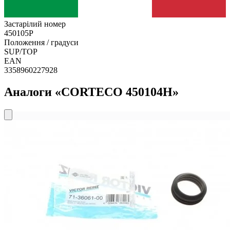
Застарілий номер
450105P
Положення / градуси
SUP/TOP
EAN
3358960227928
Аналоги «CORTECO 450104H»