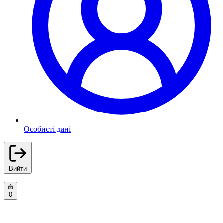
Особисті дані
Вийти
0