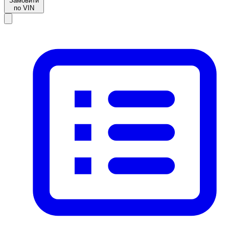
Замовити
по VIN