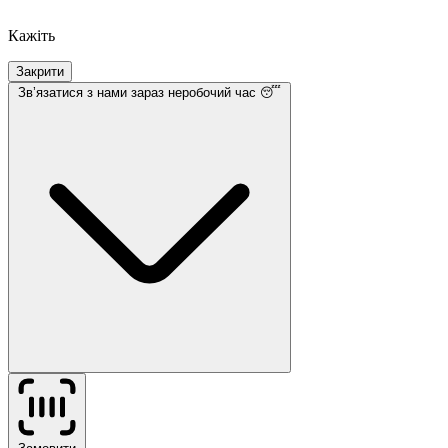
Кажіть
Закрити
Звʼязатися з нами
зараз неробочий час 😴