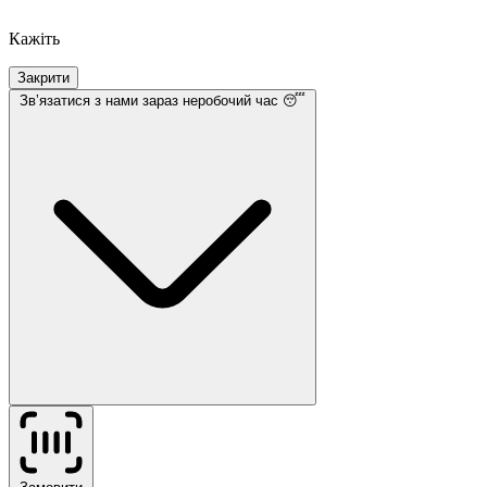
Кажіть
Закрити
Звʼязатися з нами
зараз неробочий час 😴