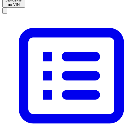
Замовити
по VIN