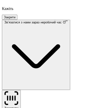
Кажіть
Закрити
Звʼязатися з нами
зараз неробочий час 😴