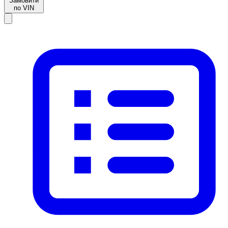
Замовити
по VIN