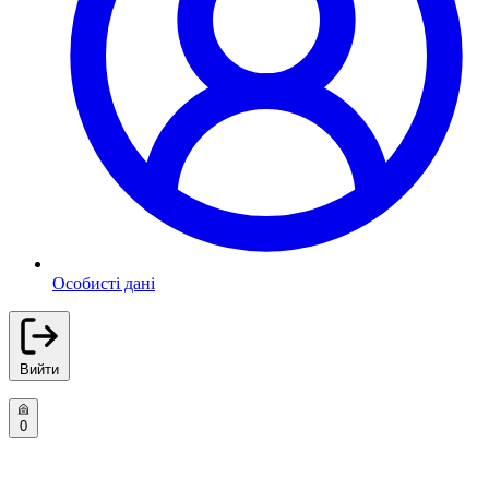
Особисті дані
Вийти
0