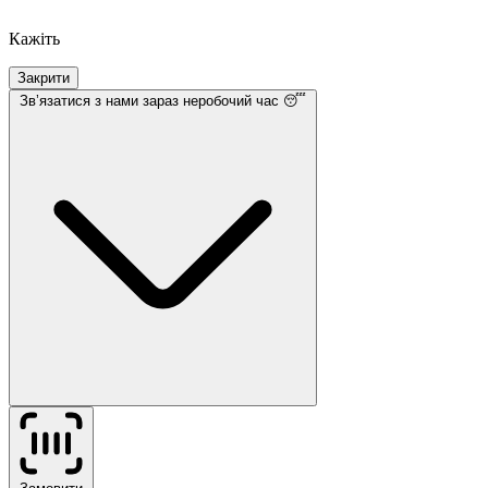
Кажіть
Закрити
Звʼязатися з нами
зараз неробочий час 😴