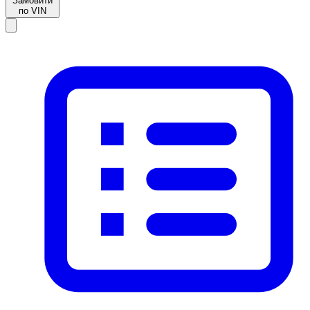
Замовити
по VIN