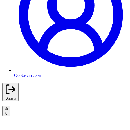
Особисті дані
Вийти
0