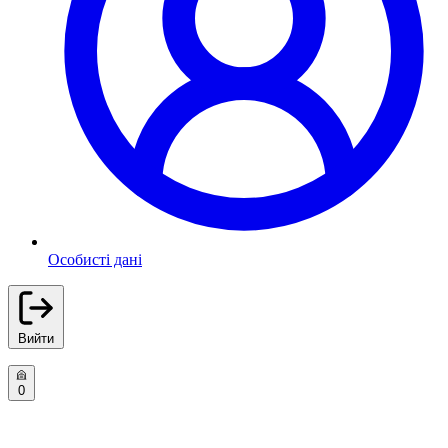
Особисті дані
Вийти
0