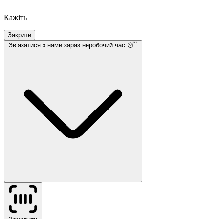
Кажіть
Закрити
Звʼязатися з нами
зараз неробочий час 😴