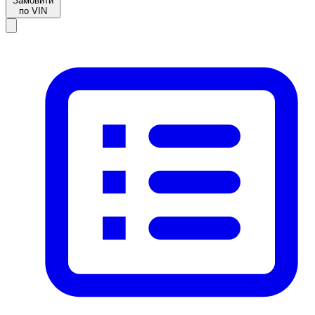
Замовити
по VIN