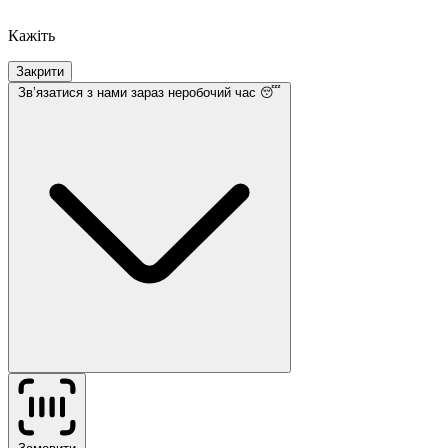
Кажіть
Закрити
Звʼязатися з нами
зараз неробочий час 😴