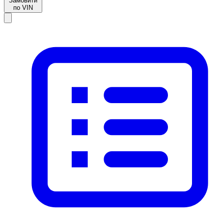
Замовити
по VIN