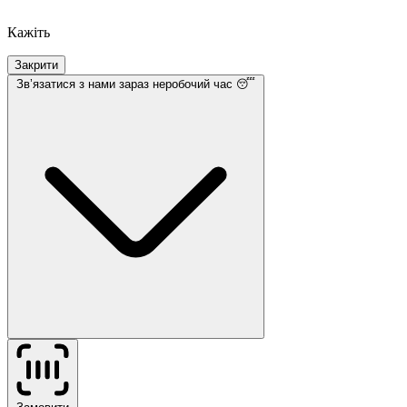
Кажіть
Закрити
Звʼязатися з нами
зараз неробочий час 😴