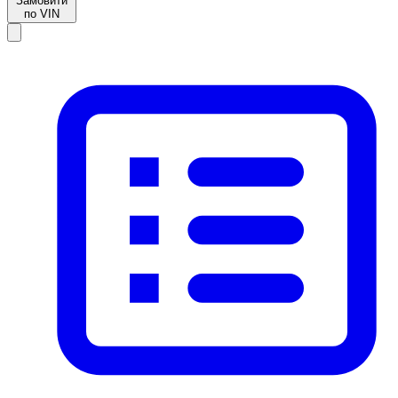
Замовити
по VIN