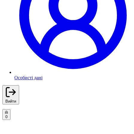
Особисті дані
Вийти
0