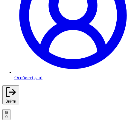
Особисті дані
Вийти
0