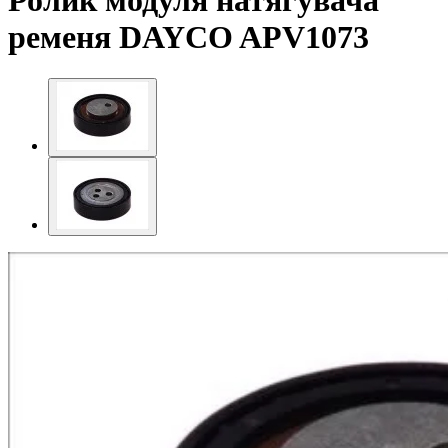
Ролик модуля натягувача
ременя DAYCO APV1073