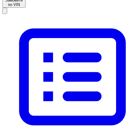
Замовити
по VIN