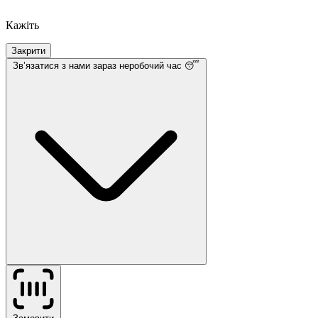
Кажіть
Закрити
Звʼязатися з нами
зараз неробочий час 😴