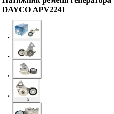
Натяжник ременя генератора
DAYCO APV2241
+ 3