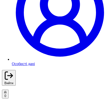
Особисті дані
Вийти
0