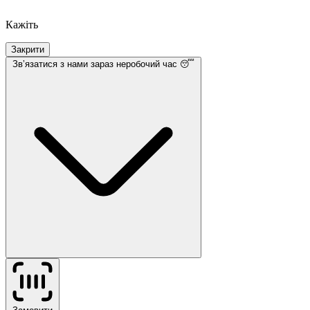
Кажіть
Закрити
Звʼязатися з нами
зараз неробочий час 😴