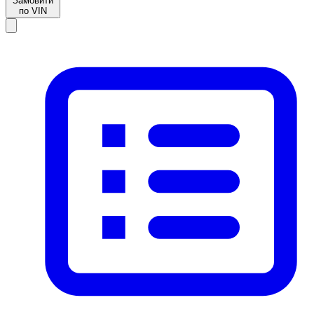
Замовити
по VIN