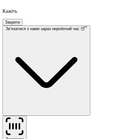
Кажіть
Закрити
Звʼязатися з нами
зараз неробочий час 😴