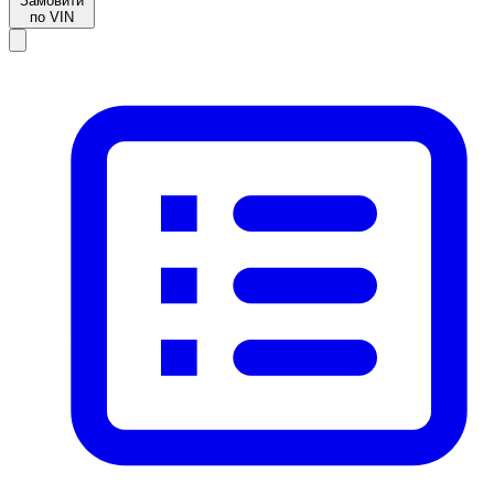
Замовити
по VIN